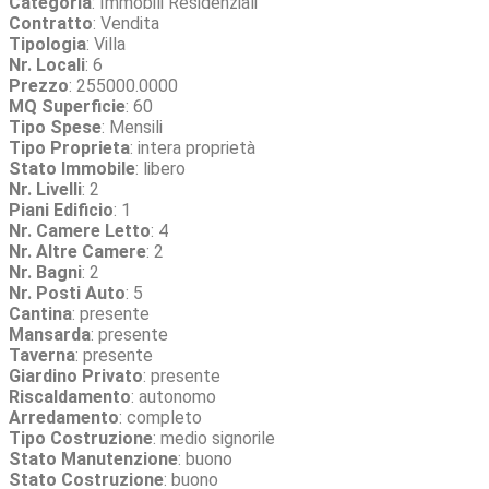
Categoria
: Immobili Residenziali
Contratto
: Vendita
Tipologia
: Villa
Nr. Locali
: 6
Prezzo
: 255000.0000
MQ Superficie
: 60
Tipo Spese
: Mensili
Tipo Proprieta
: intera proprietà
Stato Immobile
: libero
Nr. Livelli
: 2
Piani Edificio
: 1
Nr. Camere Letto
: 4
Nr. Altre Camere
: 2
Nr. Bagni
: 2
Nr. Posti Auto
: 5
Cantina
: presente
Mansarda
: presente
Taverna
: presente
Giardino Privato
: presente
Riscaldamento
: autonomo
Arredamento
: completo
Tipo Costruzione
: medio signorile
Stato Manutenzione
: buono
Stato Costruzione
: buono