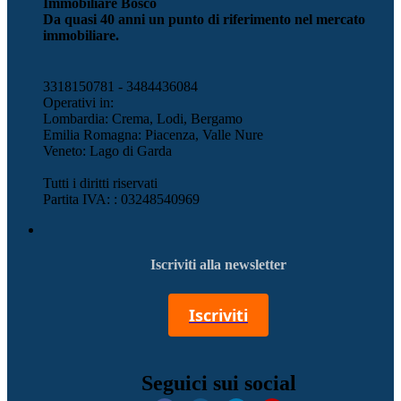
Immobiliare Bosco
Da quasi 40 anni un punto di riferimento nel mercato
immobiliare.
3318150781 - 3484436084
Operativi in:
Lombardia: Crema, Lodi, Bergamo
Emilia Romagna: Piacenza, Valle Nure
Veneto: Lago di Garda
Tutti i diritti riservati
Partita IVA: : 03248540969
Iscriviti alla newsletter
Iscriviti
Seguici sui social