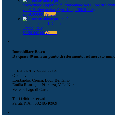
*Incredibile Opportunità Immobiliare nel Cuore di Selvi
via S. S. Bergamina, Agnadello, 26020, Italy
€359,000.00
Vendita
a pochi minuti da Crema
Crema, Italy
€.366.000,00
Vendita
Immobiliare Bosco
Da quasi 40 anni un punto di riferimento nel mercato immo
3318150781 - 3484436084
Operativi in:
Lombardia: Crema, Lodi, Bergamo
Emilia Romagna: Piacenza, Valle Nure
Veneto: Lago di Garda
Tutti i diritti riservati
Partita IVA: : 03248540969