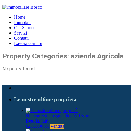
Home
Immobili
Chi Siamo
Servizi
Contatti
Lavora con noi
Property Categories:
azienda Agricola
No posts found.
Le nostre ultime proprietà
Nel cuore della splendida Val Nure
Bettola, Italy
€230,000.00
Vendita