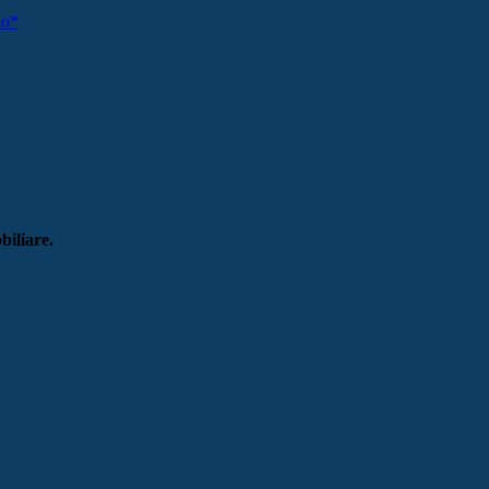
no*
biliare.